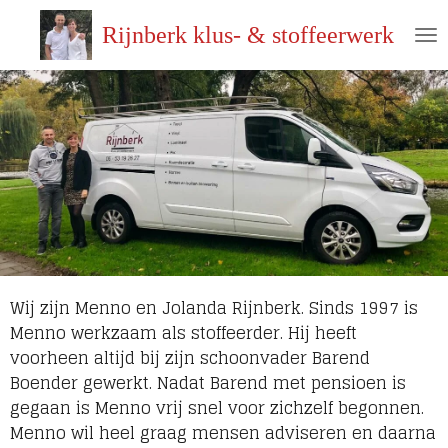
Ga
Rijnberk klus- & stoffeerwerk
direct
naar
de
hoofdinhoud
Wij zijn Menno en Jolanda Rijnberk. Sinds 1997 is
Menno werkzaam als stoffeerder. Hij heeft
voorheen altijd bij zijn schoonvader Barend
Boender gewerkt. Nadat Barend met pensioen is
gegaan is Menno vrij snel voor zichzelf begonnen.
Menno wil heel graag mensen adviseren en daarna